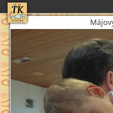
Májov