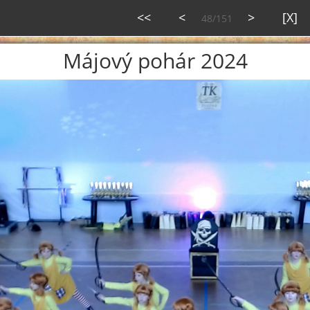
<<
<
>
[X]
48/151
Májový pohár 2024